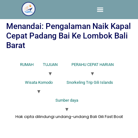
PERAHU CEPAT HARIAN
WISATA KOMODO
SNORKELING TRIP GILI ISLANDS
SUMBER DAYA
Menandai:
Pengalaman Naik Kapal
Cepat Padang Bai Ke Lombok Bali
Barat
RUMAH
TUJUAN
PERAHU CEPAT HARIAN
Wisata Komodo
Snorkeling Trip Gili Islands
Sumber daya
Hak cipta dilindungi undang-undang Bali Gili Fast Boat