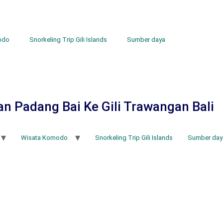
odo
Snorkeling Trip Gili Islands
Sumber daya
 Padang Bai Ke Gili Trawangan Bali
Wisata Komodo
Snorkeling Trip Gili Islands
Sumber day