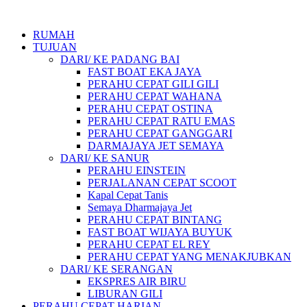
Lewati
ke
RUMAH
konten
TUJUAN
DARI/ KE PADANG BAI
FAST BOAT EKA JAYA
PERAHU CEPAT GILI GILI
PERAHU CEPAT WAHANA
PERAHU CEPAT OSTINA
PERAHU CEPAT RATU EMAS
PERAHU CEPAT GANGGARI
DARMAJAYA JET SEMAYA
DARI/ KE SANUR
PERAHU EINSTEIN
PERJALANAN CEPAT SCOOT
Kapal Cepat Tanis
Semaya Dharmajaya Jet
PERAHU CEPAT BINTANG
FAST BOAT WIJAYA BUYUK
PERAHU CEPAT EL REY
PERAHU CEPAT YANG MENAKJUBKAN
DARI/ KE SERANGAN
EKSPRES AIR BIRU
LIBURAN GILI
PERAHU CEPAT HARIAN