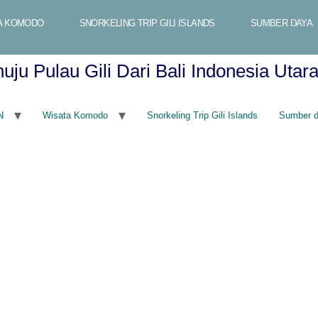
A KOMODO
SNORKELING TRIP GILI ISLANDS
SUMBER DAYA
ju Pulau Gili Dari Bali Indonesia Utar
N
Wisata Komodo
Snorkeling Trip Gili Islands
Sumber 