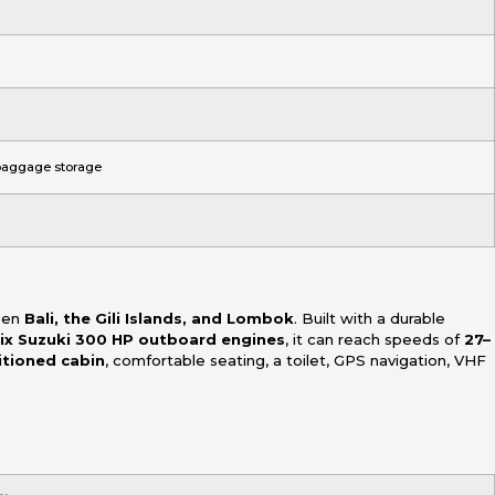
d baggage storage
ween
Bali, the Gili Islands, and Lombok
. Built with a durable
ix Suzuki 300 HP outboard engines
, it can reach speeds of
27–
itioned cabin
, comfortable seating, a toilet, GPS navigation, VHF