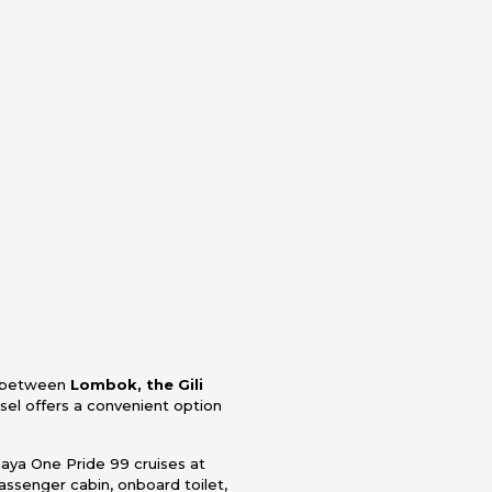
e between
Lombok, the Gili
sel offers a convenient option
aya One Pride 99 cruises at
passenger cabin, onboard toilet,