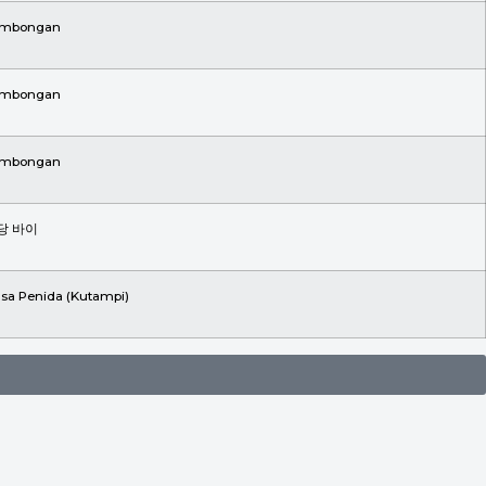
mbongan
mbongan
mbongan
당 바이
sa Penida (Kutampi)