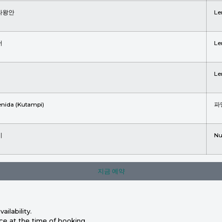
라왕안
Le
어
Le
Le
nida (Kutampi)
파
이
Nu
지금 예약
ilability.
ice at the time of booking.