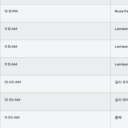
12.15 PM
Nusa Pe
11.15 AM
Lembo
11.15 AM
Lembo
11.15 AM
Lembo
10.00 AM
길리 트
10.30 AM
길리 에
11.00 AM
롬복