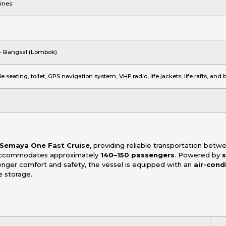
ines
r – Bangsal (Lombok)
 seating, toilet, GPS navigation system, VHF radio, life jackets, life rafts, an
Semaya One Fast Cruise
, providing reliable transportation bet
l accommodates approximately
140–150 passengers
. Powered by
s
senger comfort and safety, the vessel is equipped with an
air-cond
ge storage.