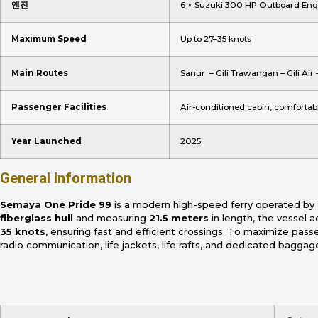
엔진
6 × Suzuki 300 HP Outboard Eng
Maximum Speed
Up to 27–35 knots
Main Routes
Sanur – Gili Trawangan – Gili Ai
Passenger Facilities
Air-conditioned cabin, comfortable
Year Launched
2025
General Information
Semaya One Pride 99
is a modern high-speed ferry operated by
fiberglass hull
and measuring
21.5 meters
in length, the vesse
35 knots
, ensuring fast and efficient crossings. To maximize pas
radio communication, life jackets, life rafts, and dedicated bagga