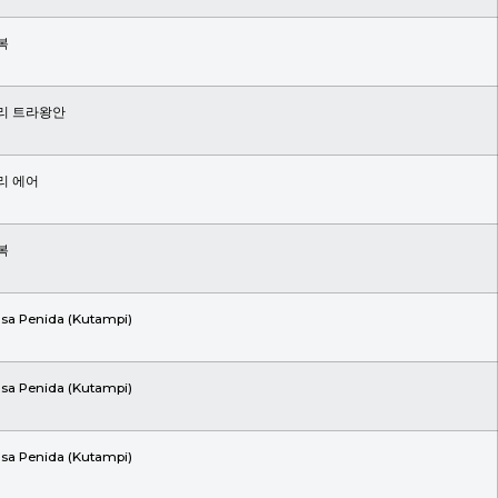
복
리 트라왕안
리 에어
복
sa Penida (Kutampi)
sa Penida (Kutampi)
sa Penida (Kutampi)