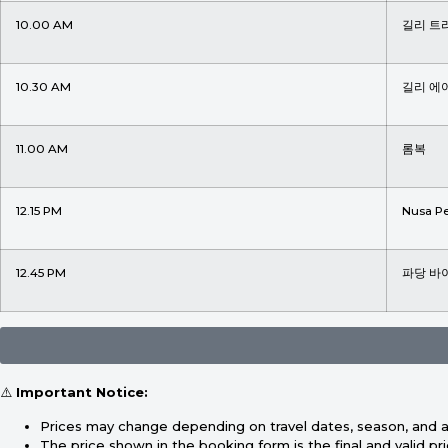
10.00 AM
길리 트
10.30 AM
길리 에
11.00 AM
롬복
12.15 PM
Nusa Pe
12.45 PM
파당 바
⚠️
Important Notice:
Prices may change depending on travel dates, season, and ava
The price shown in the booking form is the final and valid pr