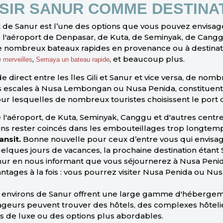
SIR SANUR COMME DESTINA
 de Sanur est l’une des options que vous pouvez envisage
 de l'aéroport de Denpasar, de Kuta, de Seminyak, de Canggu
 nombreux bateaux rapides en provenance ou à destination
,
, et beaucoup plus.
 merveilles
Semaya un bateau rapide
de direct entre les îles Gili et Sanur et vice versa, de no
es escales à Nusa Lembongan ou Nusa Penida, constituen
 pour lesquelles de nombreux touristes choisissent le port 
 l'aéroport, de Kuta, Seminyak, Canggu et d'autres centr
ans rester coincés dans les embouteillages trop longtem
nsit.
Bonne nouvelle pour ceux d’entre vous qui envisag
lques jours de vacances, la prochaine destination étant
 à Sanur en nous informant que vous séjournerez à Nusa P
tages à la fois : vous pourrez visiter Nusa Penida ou Nu
s environs de Sanur offrent une large gamme d'hébergem
yageurs peuvent trouver des hôtels, des complexes hôteli
rs de luxe ou des options plus abordables.