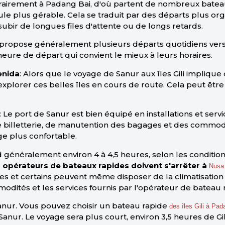
rairement à Padang Bai, d'où partent de nombreux bateaux 
e plus gérable. Cela se traduit par des départs plus org
ubir de longues files d'attente ou de longs retards.
 propose généralement plusieurs départs quotidiens vers 
 heure de départ qui convient le mieux à leurs horaires.
enida
: Alors que le voyage de Sanur aux îles Gili implique
'explorer ces belles îles en cours de route. Cela peut ê
: Le port de Sanur est bien équipé en installations et se
e billetterie, de manutention des bagages et des commo
ge plus confortable.
d généralement environ 4 à 4,5 heures, selon les conditio
les opérateurs de bateaux rapides doivent s'arrêter à
Nusa
es et certains peuvent même disposer de la climatisation
ommodités et les services fournis par l'opérateur de bateau 
Sanur. Vous pouvez choisir un bateau rapide
des îles Gili à Pad
Sanur. Le voyage sera plus court, environ 3,5 heures de Gil