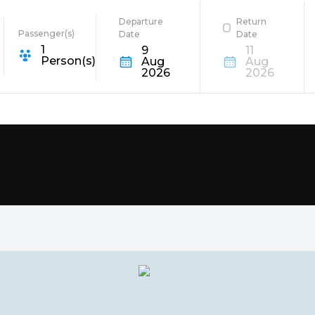
Departure
Return
Passenger(s)
Date
Date
1
9
11
e Destination
Person(s)
Aug
Aug
2026
2026