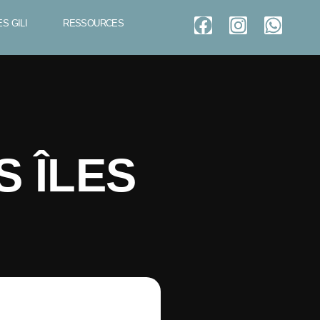
S GILI
RESSOURCES
S ÎLES