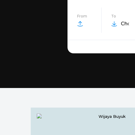
From
To
Choos