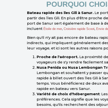
POURQUOI CHOI
Bateau rapide des îles Gili à Sanur.
Le port
partir des îles Gili. En plus d'être proche
port de Sanur sert également de base à de
incluent
,
,
Étoile de mer
Croisière rapide Scoot
Envie de
Bien qu'il n'y ait pas encore de bateau rapi
indirects, qui impliquent généralement d
leur voyage, et ici sont les autres raisons
Proche de l'aéroport.
La proximité de
voyageurs de s'y rendre facilement s
Nusa Penida ou Nusa Lembongan Tra
Lembongan et souhaitent y passer que
rapide à billet ouvert des îles Gili
temps. Vous bénéficierez de deux avan
rapide en bateau vers Sanur.
Variété de choix d'hébergement
: Le
préférences. Cela signifie que les vo
besoins, qu'ils recherchent des séjou