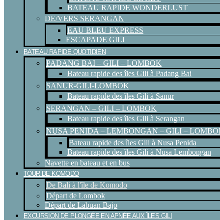
BATEAU RAPIDE WONDERLUST
DE/VERS SERANGAN
EAU BLEU EXPRESS
ESCAPADE GILI
BATEAU RAPIDE QUOTIDIEN
PADANG BAI – GILI – LOMBOK
Bateau rapide des îles Gili à Padang Bai
SANUR-GILI-LOMBOK
Bateau rapide des îles Gili à Sanur
SERANGAN – GILI – LOMBOK
Bateau rapide des îles Gili à Serangan
NUSA PENIDA – LEMBONGAN – GILI – LOMBO
Bateau rapide des îles Gili à Nusa Penida
Bateau rapide des îles Gili à Nusa Lembongan
Navette en bateau et en bus
TOUR DE KOMODO
De Bali à l'île de Komodo
Départ de Lombok
Départ de Labuan Bajo
EXCURSION DE PLONGÉE EN APNÉE AUX ÎLES GILI