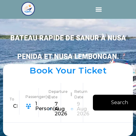
BATEAU RAPIDE DE SANUR À NUSA
PENIDA ET NUSA LEMBONGAN.
Book Your Ticket
Departure
Return
Passenger(s)
Date
Date
To
Search
1
7
9
Choose Destination
Person(s)
Aug
Aug
2026
2026