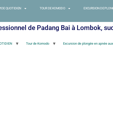
IDE QUOTIDIEN
TOUR DE KOMODO
EXCURSION DE PLONG
fessionnel de Padang Bai à Lombok, s
OTIDIEN
Tour de Komodo
Excursion de plongée en apnée aux î