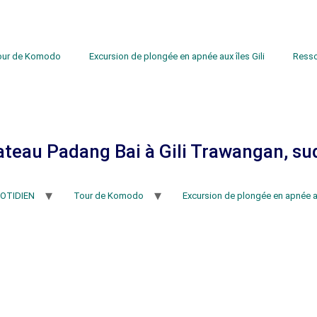
our de Komodo
Excursion de plongée en apnée aux îles Gili
Ress
ateau Padang Bai à Gili Trawangan, sud
OTIDIEN
Tour de Komodo
Excursion de plongée en apnée au